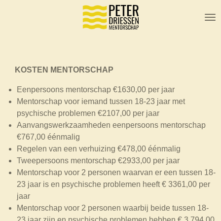
Ga
direct
naar
de
hoofdinhoud
KOSTEN MENTORSCHAP
Eenpersoons mentorschap €1630,00 per jaar
Mentorschap voor iemand tussen 18-23 jaar met
psychische problemen €2107,00 per jaar
Aanvangswerkzaamheden eenpersoons mentorschap
€767,00 éénmalig
Regelen van een verhuizing €478,00 éénmalig
Tweepersoons mentorschap €2933,00 per jaar
Mentorschap voor 2 personen waarvan er een tussen 18-
23 jaar is en psychische problemen heeft € 3361,00 per
jaar
Mentorschap voor 2 personen waarbij beide tussen 18-
23 jaar zijn en psychische problemen hebben € 3.794,00